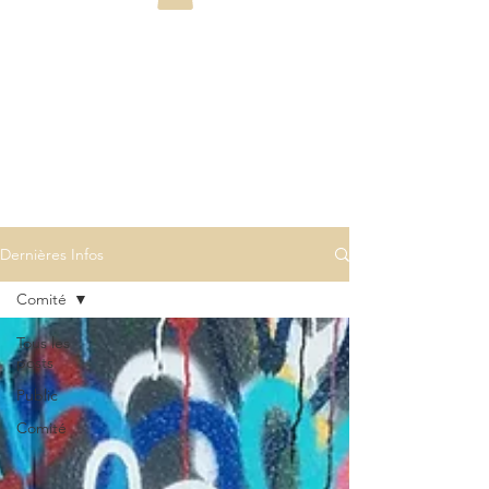
Dernières Infos
Comité
Tous les
posts
Public
Comité