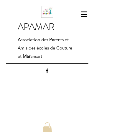
APAMAR
A
ssociation des
Pa
rents et
Amis des écoles de Couture
et
Mar
ansart