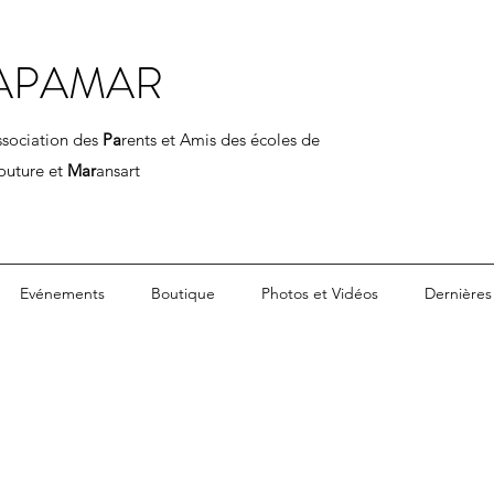
APAMAR
ssociation des
Pa
rents et Amis des écoles de
outure et
Mar
ansart
Evénements
Boutique
Photos et Vidéos
Dernières 