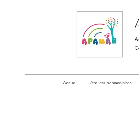
A
C
Accueil
Ateliers parascolaires