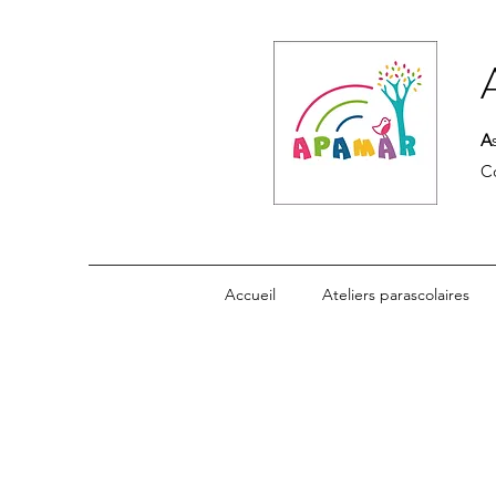
A
C
Accueil
Ateliers parascolaires