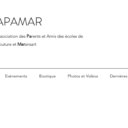
APAMAR
ssociation des
Pa
rents et Amis des écoles de
outure et
Mar
ansart
Evénements
Boutique
Photos et Vidéos
Dernières 