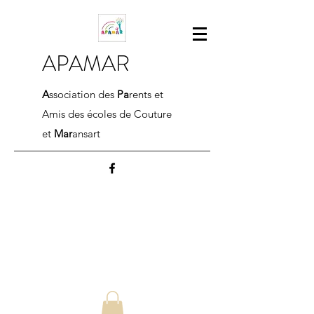
APAMAR
A
ssociation des
Pa
rents et
Amis des écoles de Couture
et
Mar
ansart