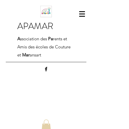
APAMAR
A
ssociation des
Pa
rents et
Amis des écoles de Couture
et
Mar
ansart