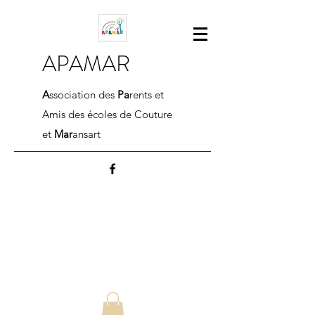
APAMAR
A
ssociation des
Pa
rents et
Amis des écoles de Couture
et
Mar
ansart