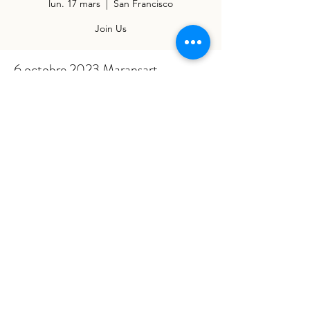
lun. 17 mars
  |  
San Francisco
Join Us
6 octobre 2023 Maransart
17 mars 2025, 17:00
San Francisco, CA, USA
©2025 by APAMAR