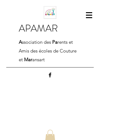
APAMAR
A
ssociation des
Pa
rents et
Amis des écoles de Couture
et
Mar
ansart