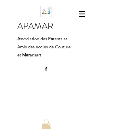
APAMAR
A
ssociation des
Pa
rents et
Amis des écoles de Couture
et
Mar
ansart