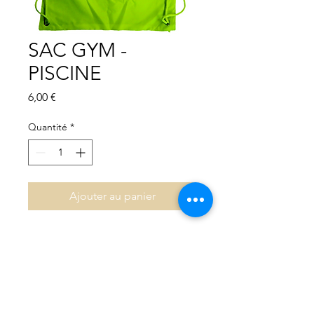
SAC GYM -
PISCINE
Prix
6,00 €
Quantité
*
Ajouter au panier
Les parents ont le libre choix
du sac que leur enfant utilise
pour le sport à l'école. Opter
pour ce sac n'est pas une
obligation mais c'est soutenir