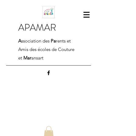
APAMAR
A
ssociation des
Pa
rents et
Amis des écoles de Couture
et
Mar
ansart